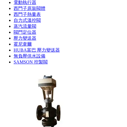
電動執行器
西門子原裝閥體
西門子熱量表
自力式溫控閥
蒸汽流量閥
閥門定位器
壓力變送器
霍尼韋爾
HUBA富巴 壓力變送器
無負壓供水設備
SAMSON 控製閥